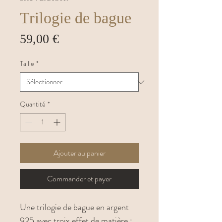
Trilogie de bague
Prix
59,00 €
Taille
*
Quantité
*
Ajouter au panier
Commander et payer
Une trilogie de bague en argent
925 avec troix effet de matière :