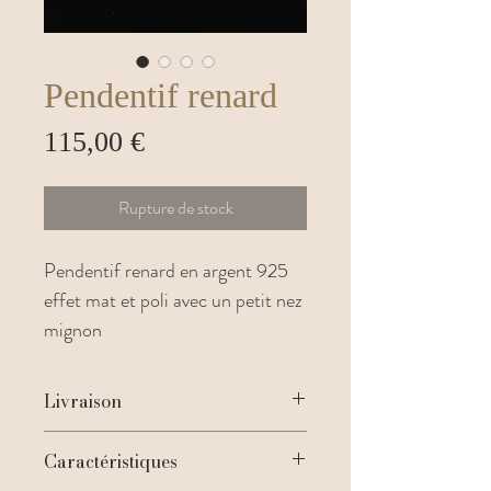
Pendentif renard
Prix
115,00 €
Rupture de stock
Pendentif renard en argent 925
effet mat et poli avec un petit nez
mignon
Livraison
Récupérer à l'atelier
- Offerte
Caractéristiques
STANDARD
6€ et Gratuite dès 200€
d’achat (de 3 à 4 jours)