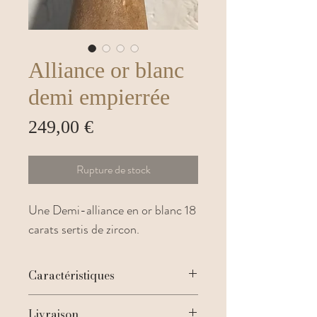
Alliance or blanc
demi empierrée
Prix
249,00 €
Rupture de stock
Une Demi-alliance en or blanc 18
carats sertis de zircon.
Caractéristiques
Matières : Or blanc 750/1000 (18
Livraison
carats)